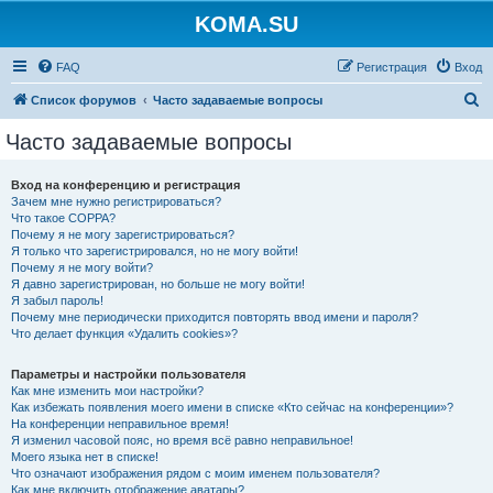
KOMA.SU
FAQ
Регистрация
Вход
П
Список форумов
Часто задаваемые вопросы
о
Часто задаваемые вопросы
и
с
Вход на конференцию и регистрация
Зачем мне нужно регистрироваться?
к
Что такое COPPA?
Почему я не могу зарегистрироваться?
Я только что зарегистрировался, но не могу войти!
Почему я не могу войти?
Я давно зарегистрирован, но больше не могу войти!
Я забыл пароль!
Почему мне периодически приходится повторять ввод имени и пароля?
Что делает функция «Удалить cookies»?
Параметры и настройки пользователя
Как мне изменить мои настройки?
Как избежать появления моего имени в списке «Кто сейчас на конференции»?
На конференции неправильное время!
Я изменил часовой пояс, но время всё равно неправильное!
Моего языка нет в списке!
Что означают изображения рядом с моим именем пользователя?
Как мне включить отображение аватары?