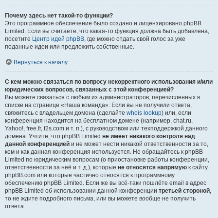
Почему здесь нет такой-то функции?
Это программное обеспечение было создано и лицензировано phpBB
Limited. Если вы считаете, что какая-то функция должна быть добавлена,
посетите
Центр идей phpBB
, где можно отдать свой голос за уже
поданные идеи или предложить собственные.
Вернуться к началу
С кем можно связаться по вопросу некорректного использования и/или
юридических вопросов, связанных с этой конференцией?
Вы можете связаться с любым из администраторов, перечисленных в
списке на странице «Наша команда». Если вы не получили ответа,
свяжитесь с владельцем домена (сделайте
whois lookup
) или, если
конференция находится на бесплатном домене (например, chat.ru,
Yahoo!, free.fr, f2s.com и т. п.), с руководством или техподдержкой данного
домена. Учтите, что phpBB Limited
не имеет никакого контроля над
данной конференцией
и не может нести никакой ответственности за то,
кем и как данная конференция используется. Не обращайтесь к phpBB
Limited по юридическим вопросам (о приостановке работы конференции,
ответственности за неё и т. д.), которые
не относятся напрямую
к сайту
phpBB.com или которые частично относятся к программному
обеспечению phpBB Limited. Если же вы всё-таки пошлёте email в адрес
phpBB Limited об использовании данной конференции
третьей стороной
,
то не ждите подробного письма, или вы можете вообще не получить
ответа.