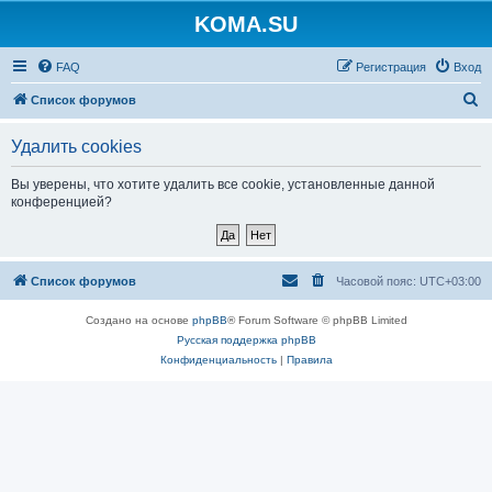
KOMA.SU
FAQ
Регистрация
Вход
П
Список форумов
о
Удалить cookies
и
с
Вы уверены, что хотите удалить все cookie, установленные данной
конференцией?
к
Список форумов
Часовой пояс:
UTC+03:00
Создано на основе
phpBB
® Forum Software © phpBB Limited
Русская поддержка phpBB
Конфиденциальность
|
Правила