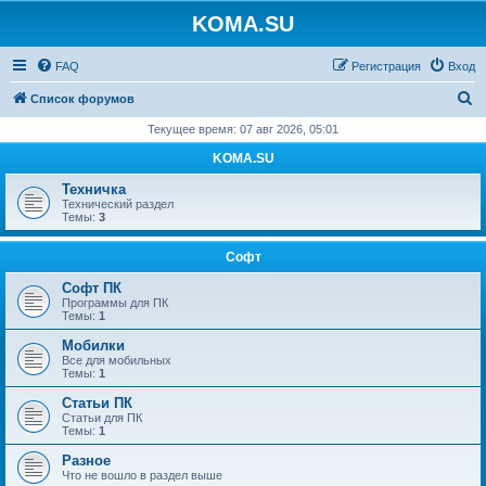
KOMA.SU
FAQ
Регистрация
Вход
П
Список форумов
о
Текущее время: 07 авг 2026, 05:01
и
KOMA.SU
с
Техничка
к
Технический раздел
Темы:
3
Софт
Софт ПК
Программы для ПК
Темы:
1
Мобилки
Все для мобильных
Темы:
1
Статьи ПК
Статьи для ПК
Темы:
1
Разное
Что не вошло в раздел выше