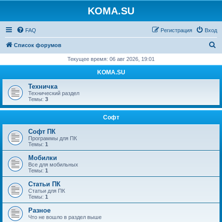
KOMA.SU
FAQ
Регистрация
Вход
П
Список форумов
о
Текущее время: 06 авг 2026, 19:01
и
KOMA.SU
с
Техничка
к
Технический раздел
Темы:
3
Софт
Софт ПК
Программы для ПК
Темы:
1
Мобилки
Все для мобильных
Темы:
1
Статьи ПК
Статьи для ПК
Темы:
1
Разное
Что не вошло в раздел выше