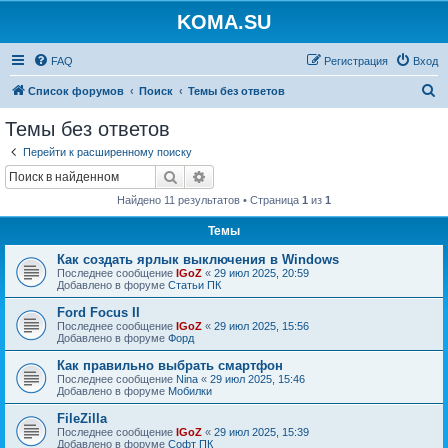
KOMA.SU
FAQ
Регистрация
Вход
П
Список форумов
Поиск
Темы без ответов
о
Темы без ответов
и
Перейти к расширенному поиску
с
Поиск
Расширенный поиск
к
Найдено 11 результатов • Страница
1
из
1
Темы
Как создать ярлык выключения в Windows
Последнее сообщение
IGoZ
«
29 июл 2025, 20:59
Добавлено в форуме
Статьи ПК
Ford Focus II
Последнее сообщение
IGoZ
«
29 июл 2025, 15:56
Добавлено в форуме
Форд
Как правильно выбрать смартфон
Последнее сообщение
Nina
«
29 июл 2025, 15:46
Добавлено в форуме
Мобилки
FileZilla
Последнее сообщение
IGoZ
«
29 июл 2025, 15:39
Добавлено в форуме
Софт ПК