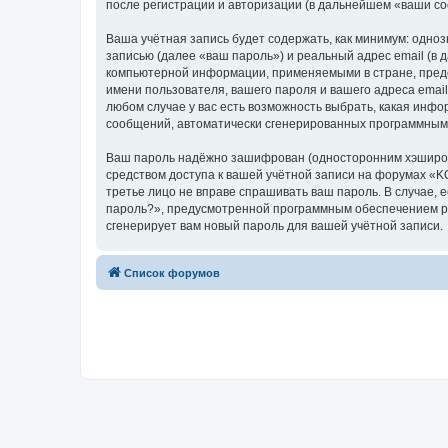
после регистрации и авторизации (в дальнейшем «ваши с
Ваша учётная запись будет содержать, как минимум: одн
записью (далее «ваш пароль») и реальный адрес email (
компьютерной информации, применяемыми в стране, пред
имени пользователя, вашего пароля и вашего адреса emai
любом случае у вас есть возможность выбрать, какая инфо
сообщений, автоматически сгенерированных программным
Ваш пароль надёжно зашифрован (односторонним хэширован
средством доступа к вашей учётной записи на форумах «KO
третье лицо не вправе спрашивать ваш пароль. В случае,
пароль?», предусмотренной программным обеспечением ph
сгенерирует вам новый пароль для вашей учётной записи.
Список форумов