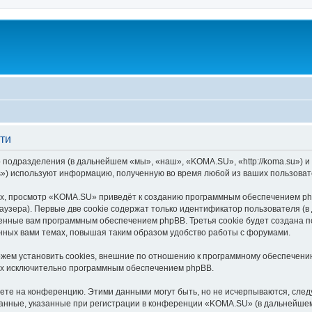
ти
 подразделения (в дальнейшем «мы», «наш», «KOMA.SU», «http://koma.su») 
s») используют информацию, полученную во время любой из ваших пользоват
х, просмотр «KOMA.SU» приведёт к созданию программным обеспечением php
узера). Первые две cookie содержат только идентификатор пользователя (в
военные вам программным обеспечением phpBB. Третья cookie будет создана
нных вами темах, повышая таким образом удобство работы с форумами.
ем установить cookies, внешние по отношению к программному обеспечению 
ых исключительно программным обеспечением phpBB.
яете на конференцию. Этими данными могут быть, но не исчерпываются, сл
анные, указанные при регистрации в конференции «KOMA.SU» (в дальнейшем