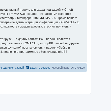
дивидуальный пароль для входа под вашей учётной
форумах «KOMA.SU» охраняется законами о защите
регистрации в конференции «KOMA.SU», кроме вашего
на усмотрение администрации конференции «KOMA.SU». В
 возможность согласиться/отказаться от получения
рируясь на других сайтах. Ваш пароль является
представители «KOMA.SU», ни phpBB Limited, ни другое
оваться функцией восстановления пароля «Забыли
l, после чего программное обеспечение phpBB
 с администрацией
Удалить cookies
Часовой пояс:
UTC+03:00