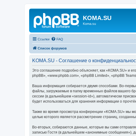
KOMA.SU
Koma.su
Ссылки
FAQ
Список форумов
KOMA.SU - Соглашение о конфиденциальнос
Это соглашение подробно объясняет, как «KOMA.SU» и его
phpBB», «www.phpbb.com», «phpBB Limited», «phpBB Team
Ваша информация собирается двумя способами. Во-первы
файлы, загружаемые в папку временных файлов вашего бра
сессии (в дальнейшем «session-id»), автоматически прис
будет использоваться для хранения информации о прочтё
Также во время просмотра конференции «KOMA.SU» мы мож
целью которого является рассмотрение страниц, созданн
Во-вторых, собираются данные, которые вы сами отправл
записью Гостя (в дальнейшем «анонимные сообщения»), д