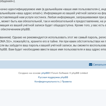
ообщения»).
означно идентифицируемое имя (в дальнейшем «ваше имя пользователя»), ин
в дальнейшем «ваш адрес email»). Информация из вашей учётной записи на 
оставляющей нам услуги хостинга. Любая информация, запрашиваемая при 
l, может быть как обязательной, так и необязательной к предоставлению, 
рмация из вашей учётной записи будет общедоступна. Кроме того, у вас есть
 обеспечением phpBB.
ием). Однако не рекомендуется использовать этот же самый пароль, регист
MA.SU», пожалуйста, храните его в тайне. Ни при каких обстоятельствах ни 
 если вы забудете ваш пароль к вашей учётной записи, вы сможете воспольз
pBB. Вам будет необходимо ввести ваше имя пользователя и ваш адрес emai
Связаться
Создано на основе
phpBB
® Forum Software © phpBB Limited
Русская поддержка phpBB
Конфиденциальность
|
Правила