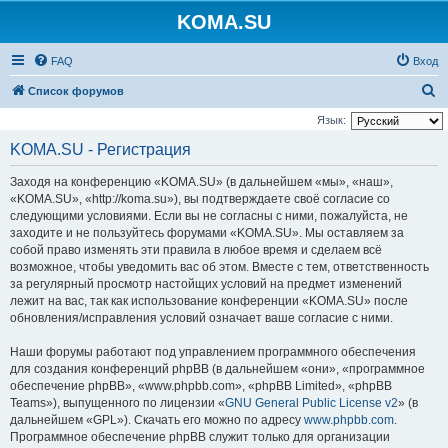
KOMA.SU
FAQ
Вход
П
Список форумов
о
Язык:
и
KOMA.SU - Регистрация
с
Заходя на конференцию «KOMA.SU» (в дальнейшем «мы», «наш»,
к
«KOMA.SU», «http://koma.su»), вы подтверждаете своё согласие со
следующими условиями. Если вы не согласны с ними, пожалуйста, не
заходите и не пользуйтесь форумами «KOMA.SU». Мы оставляем за
собой право изменять эти правила в любое время и сделаем всё
возможное, чтобы уведомить вас об этом. Вместе с тем, ответственность
за регулярный просмотр настойщих условий на предмет изменений
лежит на вас, так как использование конференции «KOMA.SU» после
обновления/исправления условий означает ваше согласие с ними.
Наши форумы работают под управлением программного обеспечения
для создания конференций phpBB (в дальнейшем «они», «программное
обеспечение phpBB», «www.phpbb.com», «phpBB Limited», «phpBB
Teams»), выпущенного по лицензии «
GNU General Public License v2
» (в
дальнейшем «GPL»). Скачать его можно по адресу
www.phpbb.com
.
Программное обеспечение phpBB служит только для организации