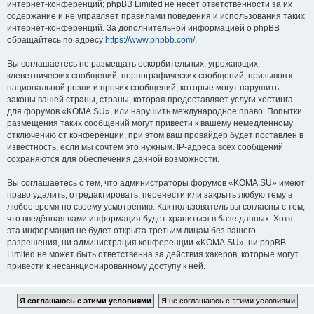
интернет-конференций; phpBB Limited не несёт ответственности за их
содержание и не управляет правилами поведения и использования таких
интернет-конференций. За дополнительной информацией о phpBB
обращайтесь по адресу
https://www.phpbb.com/
.
Вы соглашаетесь не размещать оскорбительных, угрожающих,
клеветнических сообщений, порнографических сообщений, призывов к
национальной розни и прочих сообщений, которые могут нарушить
законы вашей страны, страны, которая предоставляет услуги хостинга
для форумов «KOMA.SU», или нарушить международное право. Попытки
размещения таких сообщений могут привести к вашему немедленному
отключению от конференции, при этом ваш провайдер будет поставлен в
известность, если мы сочтём это нужным. IP-адреса всех сообщений
сохраняются для обеспечения данной возможности.
Вы соглашаетесь с тем, что администраторы форумов «KOMA.SU» имеют
право удалить, отредактировать, перенести или закрыть любую тему в
любое время по своему усмотрению. Как пользователь вы согласны с тем,
что введённая вами информация будет храниться в базе данных. Хотя
эта информация не будет открыта третьим лицам без вашего
разрешения, ни администрация конференции «KOMA.SU», ни phpBB
Limited не может быть ответственна за действия хакеров, которые могут
привести к несанкционированному доступу к ней.