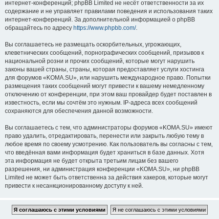
интернет-конференций; phpBB Limited не несёт ответственности за их
содержание и не управляет правилами поведения и использования таких
интернет-конференций. За дополнительной информацией о phpBB
обращайтесь по адресу
https://www.phpbb.com/
.
Вы соглашаетесь не размещать оскорбительных, угрожающих,
клеветнических сообщений, порнографических сообщений, призывов к
национальной розни и прочих сообщений, которые могут нарушить
законы вашей страны, страны, которая предоставляет услуги хостинга
для форумов «KOMA.SU», или нарушить международное право. Попытки
размещения таких сообщений могут привести к вашему немедленному
отключению от конференции, при этом ваш провайдер будет поставлен в
известность, если мы сочтём это нужным. IP-адреса всех сообщений
сохраняются для обеспечения данной возможности.
Вы соглашаетесь с тем, что администраторы форумов «KOMA.SU» имеют
право удалить, отредактировать, перенести или закрыть любую тему в
любое время по своему усмотрению. Как пользователь вы согласны с тем,
что введённая вами информация будет храниться в базе данных. Хотя
эта информация не будет открыта третьим лицам без вашего
разрешения, ни администрация конференции «KOMA.SU», ни phpBB
Limited не может быть ответственна за действия хакеров, которые могут
привести к несанкционированному доступу к ней.