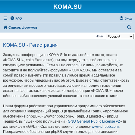
KOMA.SU
FAQ
Вход
П
Список форумов
о
Язык:
и
KOMA.SU - Регистрация
с
Заходя на конференцию «KOMA.SU» (в дальнейшем «мы», «наш»,
к
«KOMA.SU», «http://koma.su»), вы подтверждаете своё согласие со
следующими условиями. Если вы не согласны с ними, пожалуйста, не
заходите и не пользуйтесь форумами «KOMA.SU». Мы оставляем за
собой право изменять эти правила в любое время и сделаем всё
возможное, чтобы уведомить вас об этом. Вместе с тем, ответственность
за регулярный просмотр настойщих условий на предмет изменений
лежит на вас, так как использование конференции «KOMA.SU» после
обновления/исправления условий означает ваше согласие с ними.
Наши форумы работают под управлением программного обеспечения
для создания конференций phpBB (в дальнейшем «они», «программное
обеспечение phpBB», «www.phpbb.com», «phpBB Limited», «phpBB
Teams»), выпущенного по лицензии «
GNU General Public License v2
» (в
дальнейшем «GPL»). Скачать его можно по адресу
www.phpbb.com
.
Программное обеспечение phpBB служит только для организации