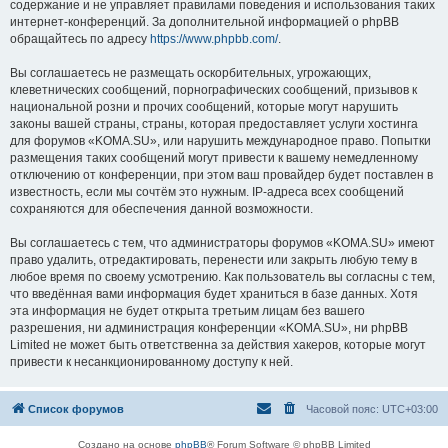
содержание и не управляет правилами поведения и использования таких
интернет-конференций. За дополнительной информацией о phpBB
обращайтесь по адресу
https://www.phpbb.com/
.
Вы соглашаетесь не размещать оскорбительных, угрожающих,
клеветнических сообщений, порнографических сообщений, призывов к
национальной розни и прочих сообщений, которые могут нарушить
законы вашей страны, страны, которая предоставляет услуги хостинга
для форумов «KOMA.SU», или нарушить международное право. Попытки
размещения таких сообщений могут привести к вашему немедленному
отключению от конференции, при этом ваш провайдер будет поставлен в
известность, если мы сочтём это нужным. IP-адреса всех сообщений
сохраняются для обеспечения данной возможности.
Вы соглашаетесь с тем, что администраторы форумов «KOMA.SU» имеют
право удалить, отредактировать, перенести или закрыть любую тему в
любое время по своему усмотрению. Как пользователь вы согласны с тем,
что введённая вами информация будет храниться в базе данных. Хотя
эта информация не будет открыта третьим лицам без вашего
разрешения, ни администрация конференции «KOMA.SU», ни phpBB
Limited не может быть ответственна за действия хакеров, которые могут
привести к несанкционированному доступу к ней.
Список форумов
Часовой пояс:
UTC+03:00
Создано на основе
phpBB
® Forum Software © phpBB Limited