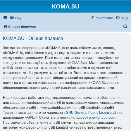
KOMA.SU
FAQ
Регистрация
Вход
П
Список форумов
о
KOMA.SU - Общие правила
и
с
Заходя на конференцию «KOMA.SU» (в дальнейшем «мы», «наш»,
«KOMA.SU», «http://koma.su»), вы подтверждаете своё согласие со
к
следующими условиями. Если вы не согласны с ними, пожалуйста, не
заходите и не пользуйтесь форумами «KOMA.SU». Мы оставляем за
собой право изменять эти правила в любое время и сделаем всё
возможное, чтобы уведомить вас об этом. Вместе с тем, ответственность
за регулярный просмотр настойщих условий на предмет изменений
лежит на вас, так как использование конференции «KOMA.SU» после
обновления/исправления условий означает ваше согласие с ними.
Наши форумы работают под управлением программного обеспечения
для создания конференций phpBB (в дальнейшем «они», «программное
обеспечение phpBB», «www.phpbb.com», «phpBB Limited», «phpBB
Teams»), выпущенного по лицензии «
GNU General Public License v2
» (в
дальнейшем «GPL»). Скачать его можно по адресу
www.phpbb.com
.
Программное обеспечение phpBB служит только для организации
интернет-конференций; phpBB Limited не несёт ответственности за их