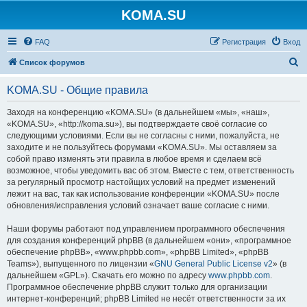
KOMA.SU
FAQ
Регистрация
Вход
П
Список форумов
о
KOMA.SU - Общие правила
и
с
Заходя на конференцию «KOMA.SU» (в дальнейшем «мы», «наш»,
«KOMA.SU», «http://koma.su»), вы подтверждаете своё согласие со
к
следующими условиями. Если вы не согласны с ними, пожалуйста, не
заходите и не пользуйтесь форумами «KOMA.SU». Мы оставляем за
собой право изменять эти правила в любое время и сделаем всё
возможное, чтобы уведомить вас об этом. Вместе с тем, ответственность
за регулярный просмотр настойщих условий на предмет изменений
лежит на вас, так как использование конференции «KOMA.SU» после
обновления/исправления условий означает ваше согласие с ними.
Наши форумы работают под управлением программного обеспечения
для создания конференций phpBB (в дальнейшем «они», «программное
обеспечение phpBB», «www.phpbb.com», «phpBB Limited», «phpBB
Teams»), выпущенного по лицензии «
GNU General Public License v2
» (в
дальнейшем «GPL»). Скачать его можно по адресу
www.phpbb.com
.
Программное обеспечение phpBB служит только для организации
интернет-конференций; phpBB Limited не несёт ответственности за их