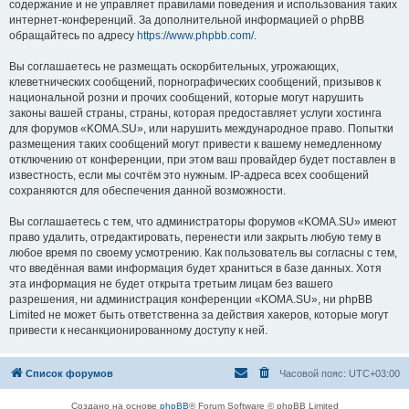
содержание и не управляет правилами поведения и использования таких
интернет-конференций. За дополнительной информацией о phpBB
обращайтесь по адресу
https://www.phpbb.com/
.
Вы соглашаетесь не размещать оскорбительных, угрожающих,
клеветнических сообщений, порнографических сообщений, призывов к
национальной розни и прочих сообщений, которые могут нарушить
законы вашей страны, страны, которая предоставляет услуги хостинга
для форумов «KOMA.SU», или нарушить международное право. Попытки
размещения таких сообщений могут привести к вашему немедленному
отключению от конференции, при этом ваш провайдер будет поставлен в
известность, если мы сочтём это нужным. IP-адреса всех сообщений
сохраняются для обеспечения данной возможности.
Вы соглашаетесь с тем, что администраторы форумов «KOMA.SU» имеют
право удалить, отредактировать, перенести или закрыть любую тему в
любое время по своему усмотрению. Как пользователь вы согласны с тем,
что введённая вами информация будет храниться в базе данных. Хотя
эта информация не будет открыта третьим лицам без вашего
разрешения, ни администрация конференции «KOMA.SU», ни phpBB
Limited не может быть ответственна за действия хакеров, которые могут
привести к несанкционированному доступу к ней.
Список форумов
Часовой пояс:
UTC+03:00
Создано на основе
phpBB
® Forum Software © phpBB Limited