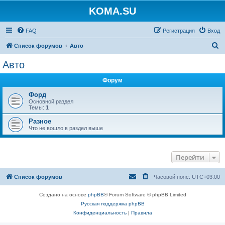
KOMA.SU
FAQ
Регистрация
Вход
П
Список форумов
Авто
о
Авто
и
Форум
с
к
Форд
Основной раздел
Темы:
1
Разное
Что не вошло в раздел выше
Перейти
Список форумов
Часовой пояс:
UTC+03:00
Создано на основе
phpBB
® Forum Software © phpBB Limited
Русская поддержка phpBB
Конфиденциальность
|
Правила