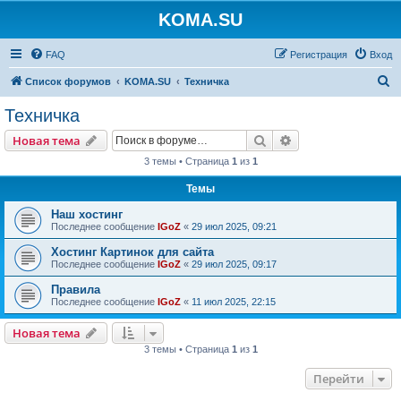
KOMA.SU
FAQ
Регистрация
Вход
П
Список форумов
KOMA.SU
Техничка
о
Техничка
и
Поиск
Расширенный пои
Новая тема
с
3 темы • Страница
1
из
1
к
Темы
Наш хостинг
Последнее сообщение
IGoZ
«
29 июл 2025, 09:21
Хостинг Картинок для сайта
Последнее сообщение
IGoZ
«
29 июл 2025, 09:17
Правила
Последнее сообщение
IGoZ
«
11 июл 2025, 22:15
Новая тема
3 темы • Страница
1
из
1
Перейти