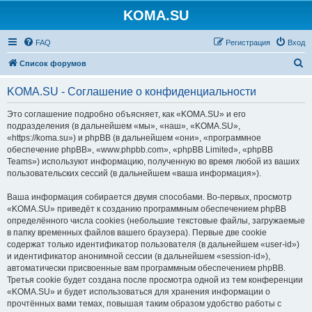
KOMA.SU
FAQ
Регистрация
Вход
П
Список форумов
о
KOMA.SU - Соглашение о конфиденциальности
и
с
Это соглашение подробно объясняет, как «KOMA.SU» и его
подразделения (в дальнейшем «мы», «наш», «KOMA.SU»,
к
«https://koma.su») и phpBB (в дальнейшем «они», «программное
обеспечение phpBB», «www.phpbb.com», «phpBB Limited», «phpBB
Teams») используют информацию, полученную во время любой из ваших
пользовательских сессий (в дальнейшем «ваша информация»).
Ваша информация собирается двумя способами. Во-первых, просмотр
«KOMA.SU» приведёт к созданию программным обеспечением phpBB
определённого числа cookies (небольшие текстовые файлы, загружаемые
в папку временных файлов вашего браузера). Первые две cookie
содержат только идентификатор пользователя (в дальнейшем «user-id»)
и идентификатор анонимной сессии (в дальнейшем «session-id»),
автоматически присвоенные вам программным обеспечением phpBB.
Третья cookie будет создана после просмотра одной из тем конференции
«KOMA.SU» и будет использоваться для хранения информации о
прочтённых вами темах, повышая таким образом удобство работы с