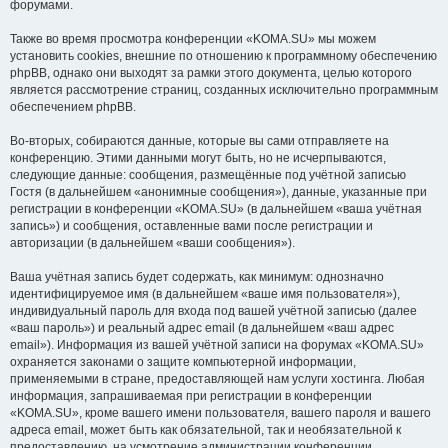
форумами.
Также во время просмотра конференции «KOMA.SU» мы можем
установить cookies, внешние по отношению к программному обеспечению
phpBB, однако они выходят за рамки этого документа, целью которого
является рассмотрение страниц, созданных исключительно программным
обеспечением phpBB.
Во-вторых, собираются данные, которые вы сами отправляете на
конференцию. Этими данными могут быть, но не исчерпываются,
следующие данные: сообщения, размещённые под учётной записью
Гостя (в дальнейшем «анонимные сообщения»), данные, указанные при
регистрации в конференции «KOMA.SU» (в дальнейшем «ваша учётная
запись») и сообщения, оставленные вами после регистрации и
авторизации (в дальнейшем «ваши сообщения»).
Ваша учётная запись будет содержать, как минимум: однозначно
идентифицируемое имя (в дальнейшем «ваше имя пользователя»),
индивидуальный пароль для входа под вашей учётной записью (далее
«ваш пароль») и реальный адрес email (в дальнейшем «ваш адрес
email»). Информация из вашей учётной записи на форумах «KOMA.SU»
охраняется законами о защите компьютерной информации,
применяемыми в стране, предоставляющей нам услуги хостинга. Любая
информация, запрашиваемая при регистрации в конференции
«KOMA.SU», кроме вашего имени пользователя, вашего пароля и вашего
адреса email, может быть как обязательной, так и необязательной к
предоставлению, на усмотрение администрации конференции