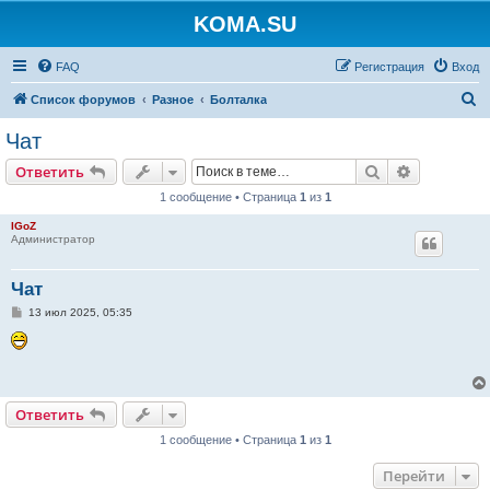
KOMA.SU
FAQ
Регистрация
Вход
П
Список форумов
Разное
Болталка
о
Чат
и
Поиск
Расширен
Ответить
с
1 сообщение • Страница
1
из
1
к
IGoZ
Администратор
Чат
С
13 июл 2025, 05:35
о
о
б
щ
е
н
и
Ответить
е
1 сообщение • Страница
1
из
1
Перейти